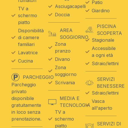
fumatori
Patio
Asciugacapelli
TV a
Giardino
Doccia
schermo
piatto
PISCINA
AREA
Disponibilità
SCOPERTA
SOGGIORNO
di camere
Stagionale
Zona
familiari
Accessibile
pranzo
Lavatrice
a ogni età
Divano
Cucina
Sdraio/lettini
Zona
soggiorno
PARCHEGGIO
SERVIZI
Scrivania
Parcheggio
BENESSERE
privato
Sdraio/lettini
disponibile
MEDIA E
Vasca
gratuitamente
TECNOLOGIA
all'aperto
in loco senza
TV a
prenotazione.
schermo
SERVIZI DI
piatto