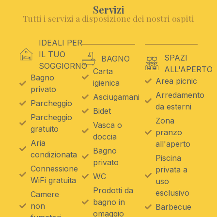
Servizi
Tutti i servizi a disposizione dei nostri ospiti
IDEALI PER
IL TUO
SPAZI
BAGNO
SOGGIORNO
ALL'APERTO
Carta
Bagno
Area picnic
igienica
privato
Arredamento
Asciugamani
Parcheggio
da esterni
Bidet
Parcheggio
Zona
Vasca o
gratuito
pranzo
doccia
Aria
all'aperto
Bagno
condizionata
Piscina
privato
Connessione
privata a
WC
WiFi gratuita
uso
Prodotti da
esclusivo
Camere
bagno in
non
Barbecue
omaggio