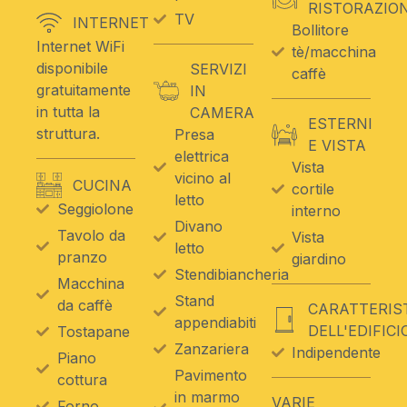
RISTORAZIO
TV
INTERNET
Bollitore
Internet WiFi
tè/macchina
disponibile
SERVIZI
caffè
gratuitamente
IN
in tutta la
CAMERA
ESTERNI
struttura.
Presa
E VISTA
elettrica
Vista
vicino al
CUCINA
cortile
letto
Seggiolone
interno
Divano
Tavolo da
Vista
letto
pranzo
giardino
Stendibiancheria
Macchina
Stand
da caffè
CARATTERIS
appendiabiti
DELL'EDIFICI
Tostapane
Zanzariera
Indipendente
Piano
Pavimento
cottura
in marmo
VARIE
Forno