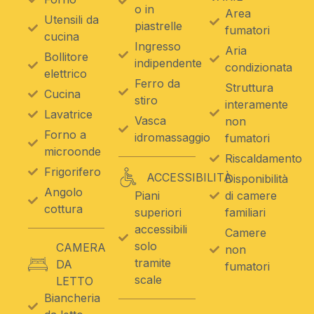
o in
Area
Utensili da
piastrelle
fumatori
cucina
Ingresso
Aria
Bollitore
indipendente
condizionata
elettrico
Ferro da
Struttura
Cucina
stiro
interamente
Lavatrice
Vasca
non
Forno a
idromassaggio
fumatori
microonde
Riscaldamento
Frigorifero
ACCESSIBILITÀ
Disponibilità
Angolo
Piani
di camere
cottura
superiori
familiari
accessibili
Camere
solo
CAMERA
non
tramite
DA
fumatori
scale
LETTO
Biancheria